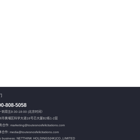
们
00-808-5058
到周五9:30-18:00 (北京时间）
州市黄埔区科学大道18号芯大厦B2栋1-2层
合作: marketing@toutesnosfelicitations.com
合作: media@toutesnosfelicitations.com
s business: NETTHINK HOLDINGS(HK)CO.,LIMITED