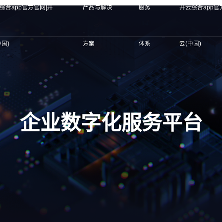
综合app官方官网|开
产品与解决
服务
开云综合app官
中国)
方案
体系
云(中国)
企业数字化服务平台