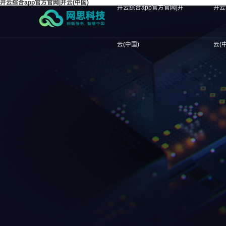
开云综合app官方官网|开云(中国)
开云综合app官方官网|开
开云
云(中国)
云(