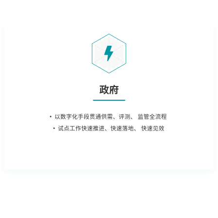
政府
•
以数字化手段贯通供需、评测、 监管全流程
•
试点工作快速推进、快速落地、
快速见效