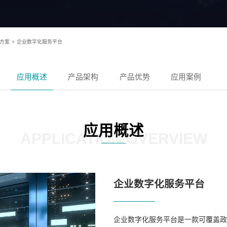
方案
>
企业数字化服务平台
应用概述
产品架构
产品优势
应用案例
应用概述
APPLICATION OVERVIEW
企业数字化服务平台
企业数字化服务平台是一款可覆盖政