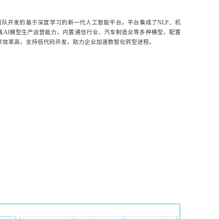
思科技团队开发的基于深度学习的新一代人工智能平台。平台集成了NLP、机
栈AI模型生产运营能力，内置通信行业、汽车制造业等多种模型，配置
享效率高，支持低代码开发，助力企业加速数智化转型进程。