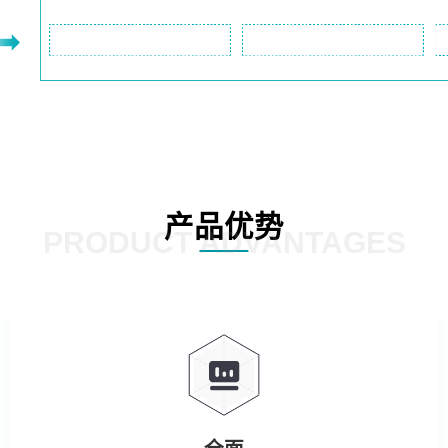
产品优势
PRODUCT ADVANTAGES