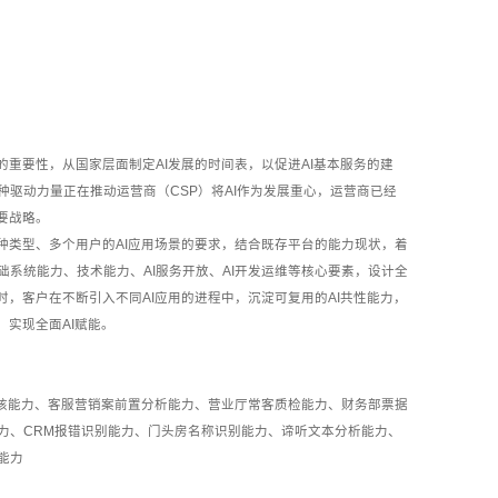
的重要性，从国家层面制定AI发展的时间表，以促进AI基本服务的建
种驱动力量正在推动运营商（CSP）将AI作为发展重心，运营商已经
重要战略。
多种类型、多个用户的AI应用场景的要求，结合既存平台的能力现状，着
础系统能力、技术能力、AI服务开放、AI开发运维等核心要素，设计全
时，客户在不断引入不同AI应用的进程中，沉淀可复用的AI共性能力，
，实现全面AI赋能。
表稽核能力、客服营销案前置分析能力、营业厅常客质检能力、财务部票据
力、CRM报错识别能力、门头房名称识别能力、谛听文本分析能力、
能力