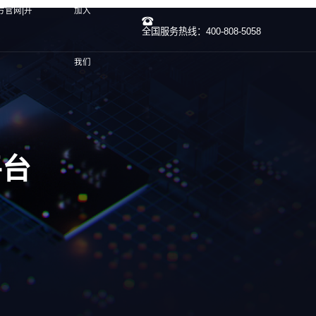
方官网|开
加入
全国服务热线：400-808-5058
我们
平台