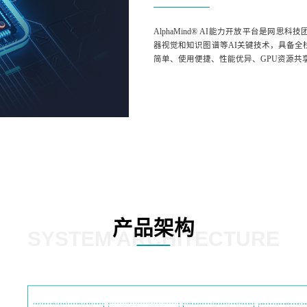
AlphaMind® AI能力开放平台是网
器视觉和知识图谱等AI关键技术，具备全
简单、使用便捷、性能优异、GPU资源共
产品架构
SYSTEM ARCHITECTURE