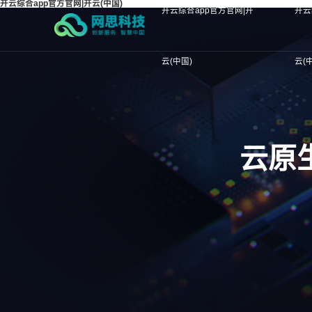
开云综合app官方官网|开云(中国)
开云综合app官方官网|开
开云
云(中国)
云(
云原