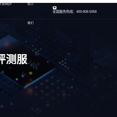
方官网|开
加入
全国服务热线：400-808-5058
我们
评测服