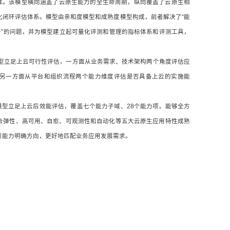
标准。该模型横向涵盖了云原生能力的全生命周期，纵向覆盖了云原生相
化闭环评估体系。模型由亲和度模型和成熟度模型构成，前者解决了“能
好”的问题，并为模型建立起可量化评测和管理的指标体系和评测工具，
ty）模型立足上云可行性评估，一方面从业务需求、技术架构两个角度评估应
另一方面从平台和组织流程两个能力维度评估是否具备上云的实施能
。
ty）模型立足上云后效能评估，覆盖七个能力子域、28个能力项，能够全方
合弹性、高可用、自愈、可观测性和自动化等五大云原生应用特性成熟
引能力明确方向，更好地匹配业务应用发展需求。