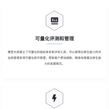
可量化评测和管理
模型为其建立了可量化的指标体系和评测工具，可以使得云原生能力的评
估和管理变得可量化和可管理，帮助客户更加细致、精准地掌握云原生能
力的发展情况。