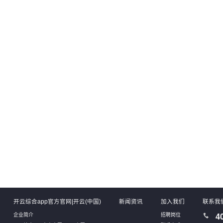
全面了解自身业务系统的运维成本和流
客户可以更加精准地定位业务系统中
从而制定合理的成本管理策略和投入计
题，发现性能瓶颈和资源瓶颈，并从
云上运行成本，并实现成本的可持续管
问题，提升业务系统的可扩展性和
理。
02
03
开云综合app官方官网|开云(中国)
新闻资讯
加入我们
联系我
企业简介
招聘岗位
4