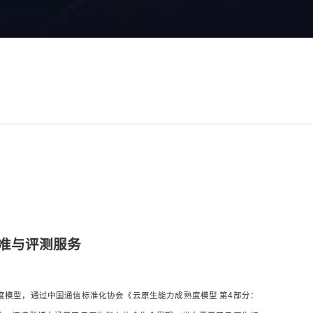
准与评测服务
度模型，通过中国通信标准化协会《云原生能力成熟度模型 第4部分：