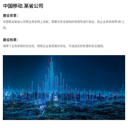
中国移动.某省公司
建设背景：
中国移动某省公司新业务系统上线前，需要对安全架构的有效性进行验证，防止业务系统带“病”上
线。
建设效果：
保障了业务系统的安全性，帮助企业发现真实存在、可造成实际危害的安全漏洞。